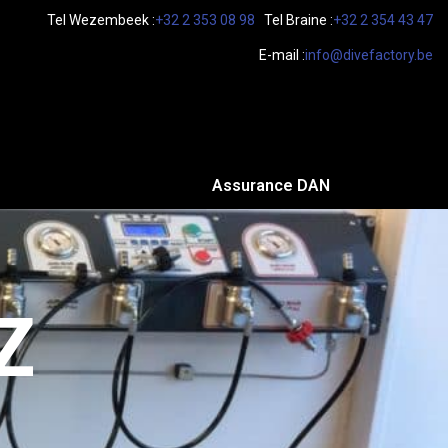
Tel Wezembeek :
+32 2 353 08 98
Tel Braine :
+32 2 354 43 47
E-mail :
info@divefactory.be
Assurance DAN
Z